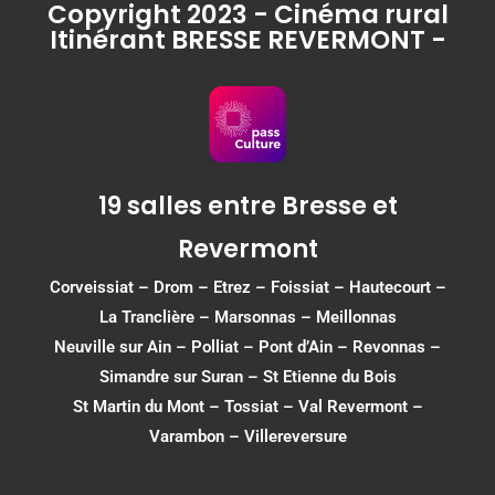
Copyright 2023 - Cinéma rural
Itinérant BRESSE REVERMONT -
19 salles entre Bresse et
Revermont
Corveissiat
–
Drom
–
Etrez
–
Foissiat
–
Hautecourt
–
La Tranclière – Marsonnas –
Meillonnas
Neuville sur Ain
–
Polliat
–
Pont d’Ain
–
Revonnas
–
Simandre sur Suran
–
St Etienne du Bois
St Martin du Mont
–
Tossiat
–
Val Revermont
–
Varambon
–
Villereversure