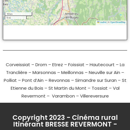
10 km
5 mi
Leaflet
|
©
OpenStreetMap
Corveissiat
–
Drom
–
Etrez
–
Foissiat
–
Hautecourt
–
La
Tranclière
–
Marsonnas
–
Meillonnas
–
Neuville sur Ain
–
Polliat
–
Pont d’Ain
–
Revonnas
–
Simandre sur Suran
–
St
Etienne du Bois
–
St Martin du Mont
–
Tossiat
–
Val
Revermont
–
Varambon
–
Villereversure
Copyright 2023 - Cinéma rural
Itinérant BRESSE REVERMONT -