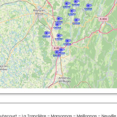
utecourt
–
La Tranclière
–
Marsonnas
–
Meillonnas
–
Neuville