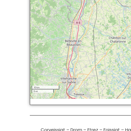
10 km
5 mi
Corveissiat
–
Drom
–
Etrez
–
Foissiat
–
Ha