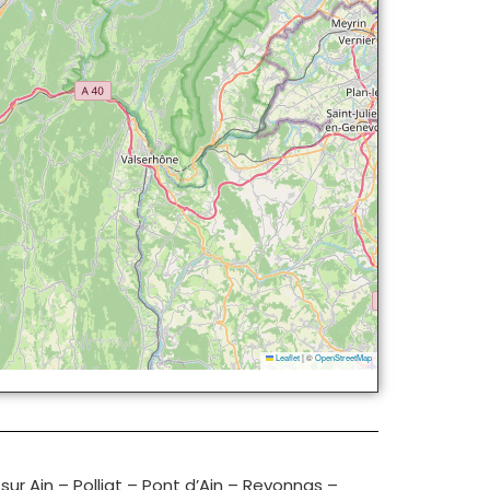
Leaflet
|
©
OpenStreetMap
 sur Ain
–
Polliat
–
Pont d’Ain
–
Revonnas
–