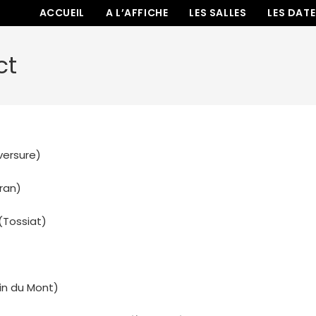
ACCUEIL
A L’AFFICHE
LES SALLES
LES DAT
ct
versure)
ran)
(Tossiat)
in du Mont)