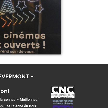
 REVERMONT -
mont
 Marsonnas –
Meillonnas
an
–
St Etienne du Bois