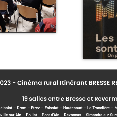
023 - Cinéma rural Itinérant BRESSE
19 salles entre Bresse et Rever
eissiat
–
Drom
–
Etrez
–
Foissiat
–
Hautecourt
– La Tranclière –
ville sur Ain
–
Polliat
–
Pont d’Ain
–
Revonnas
–
Simandre sur Sur