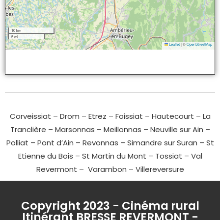
10 km
5 mi
Leaflet
|
©
OpenStreetMap
Corveissiat
–
Drom
–
Etrez
–
Foissiat
–
Hautecourt
–
La
Tranclière
–
Marsonnas
–
Meillonnas
–
Neuville sur Ain
–
Polliat
–
Pont d’Ain
–
Revonnas
–
Simandre sur Suran
–
St
Etienne du Bois
–
St Martin du Mont
–
Tossiat
–
Val
Revermont
–
Varambon
–
Villereversure
Copyright 2023 - Cinéma rural
Itinérant BRESSE REVERMONT -