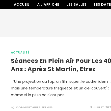
ACCUEIL
A L’AFFICHE
LES SALLES
LES DAT
ACTUALITÉ
Séances En Plein Air Pour Les 4
Ans : Après St Martin, Etrez
"Une projection au top, un film super, le cadre, idem . .
mais une température frisquette et un ciel couvert" :
même si la pluie ne s'est pas…
COMMENTAIRES FERMÉS
3 JUILLET 20