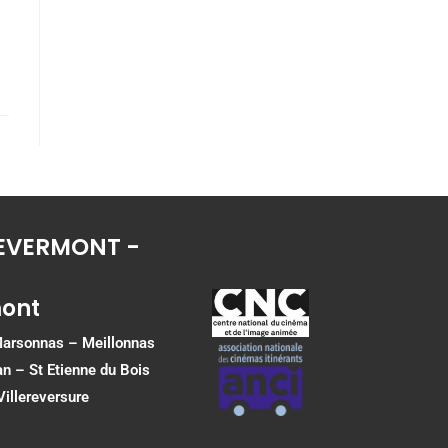
 REVERMONT -
mont
 Marsonnas –
Meillonnas
an
–
St Etienne du Bois
Villereversure