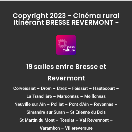
Copyright 2023 - Cinéma rural
Itinérant BRESSE REVERMONT -
19 salles entre Bresse et
Revermont
Corveissiat
–
Drom
–
Etrez
–
Foissiat
–
Hautecourt
–
La Tranclière – Marsonnas –
Meillonnas
Neuville sur Ain
–
Polliat
–
Pont d’Ain
–
Revonnas
–
Simandre sur Suran
–
St Etienne du Bois
St Martin du Mont
–
Tossiat
–
Val Revermont
–
Varambon
–
Villereversure