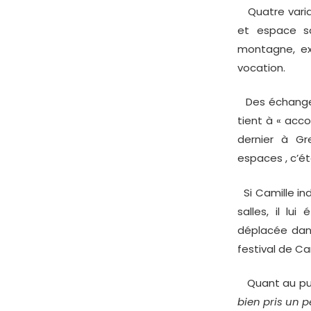
Quatre variat
et espace s
montagne, ex
vocation.
Des échanges 
tient à « acco
dernier à Gr
espaces , c’ét
Si Camille ind
salles, il lu
déplacée dans
festival de Ca
Quant au publ
bien pris un p