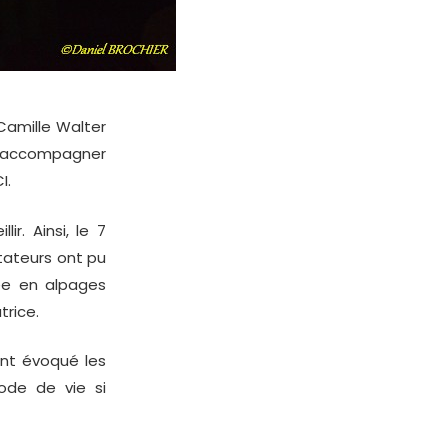
 Camille Walter
 l’accompagner
I.
r. Ainsi, le 7
tateurs ont pu
née en alpages
trice.
ont évoqué les
mode de vie si