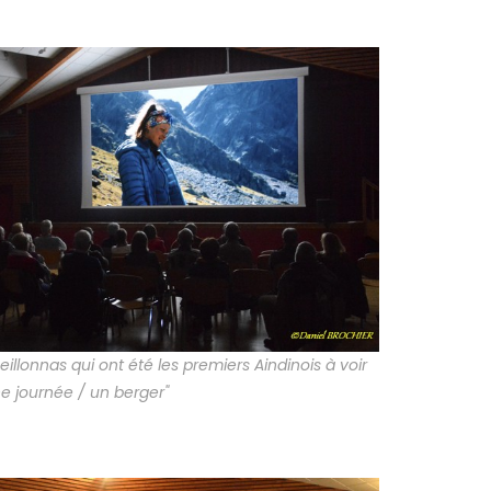
illonnas qui ont été les premiers Aindinois à voir
e journée / un berger"