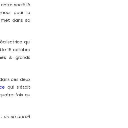
 entre société
mour pour la
n met dans sa
alisatrice qui
ti le 16 octobre
smes & grands
e dans ces deux
ice
qui s’était
quatre fois au
 : on en aurait