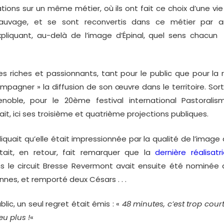
ions sur un même métier, où ils ont fait ce choix d’une vie
auvage, et se sont reconvertis dans ce métier par a
pliquant, au-delà de l’image d’Épinal, quel sens chacu
riches et passionnants, tant pour le public que pour la ré
mpagner » la diffusion de son œuvre dans le territoire. So
r
enoble, pour le 20ème festival international Pastorali
ait, ici ses troisième et quatrième projections publiques.
iquait qu’elle était impressionnée par la qualité de l’imag
i était, en retour, fait remarquer que la
dernière réalisatr
 le circuit Bresse Revermont avait ensuite été nominée 
nnes, et remporté deux Césars . . .
ic, un seul regret était émis : «
48 minutes, c’est trop court
eu plus !
«