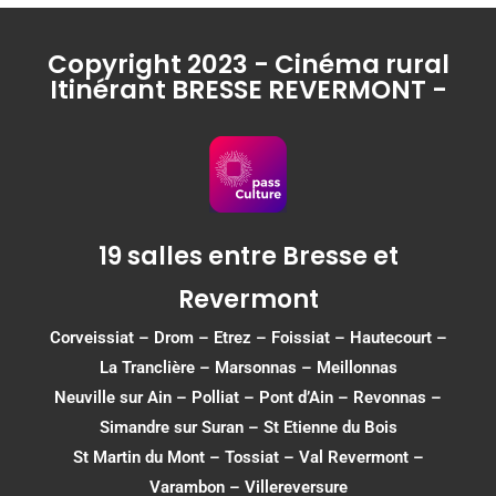
Copyright 2023 - Cinéma rural
Itinérant BRESSE REVERMONT -
19 salles entre Bresse et
Revermont
Corveissiat
–
Drom
–
Etrez
–
Foissiat
–
Hautecourt
–
La Tranclière – Marsonnas –
Meillonnas
Neuville sur Ain
–
Polliat
–
Pont d’Ain
–
Revonnas
–
Simandre sur Suran
–
St Etienne du Bois
St Martin du Mont
–
Tossiat
–
Val Revermont
–
Varambon
–
Villereversure