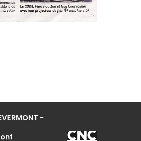
 REVERMONT -
mont