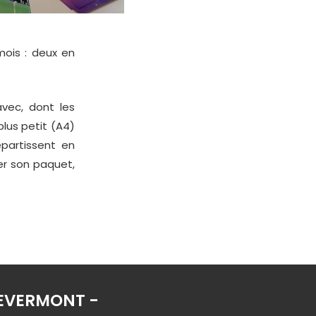
mois : deux en
vec, dont les
plus petit (A4)
partissent en
er son paquet,
 REVERMONT -