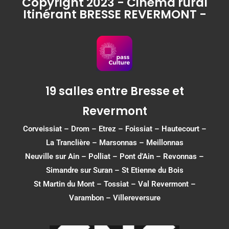
Copyright 2023 - Cinéma rural
Itinérant BRESSE REVERMONT -
19 salles entre Bresse et
Revermont
Corveissiat
–
Drom
–
Etrez
–
Foissiat
–
Hautecourt
–
La Tranclière – Marsonnas –
Meillonnas
Neuville sur Ain
–
Polliat
–
Pont d’Ain
–
Revonnas
–
Simandre sur Suran
–
St Etienne du Bois
St Martin du Mont
–
Tossiat
–
Val Revermont
–
Varambon
–
Villereversure