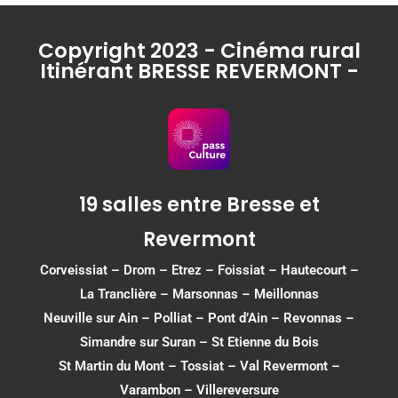
Copyright 2023 - Cinéma rural
Itinérant BRESSE REVERMONT -
19 salles entre Bresse et
Revermont
Corveissiat
–
Drom
–
Etrez
–
Foissiat
–
Hautecourt
–
La Tranclière – Marsonnas –
Meillonnas
Neuville sur Ain
–
Polliat
–
Pont d’Ain
–
Revonnas
–
Simandre sur Suran
–
St Etienne du Bois
St Martin du Mont
–
Tossiat
–
Val Revermont
–
Varambon
–
Villereversure