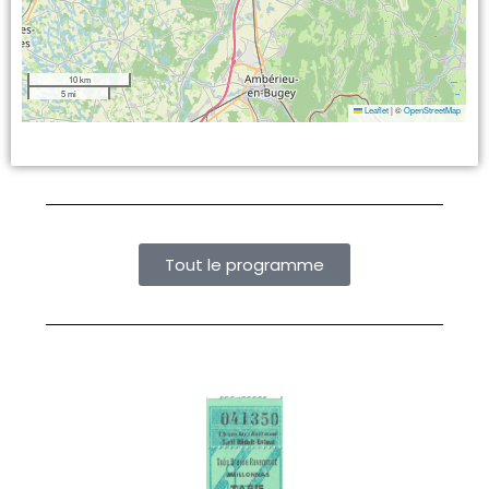
10 km
5 mi
Leaflet
|
©
OpenStreetMap
Tout le programme