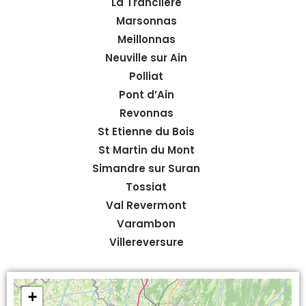
La Tranclière
Marsonnas
Meillonnas
Neuville sur Ain
Polliat
Pont d’Ain
Revonnas
St Etienne du Bois
St Martin du Mont
Simandre sur Suran
Tossiat
Val Revermont
Varambon
Villereversure
+