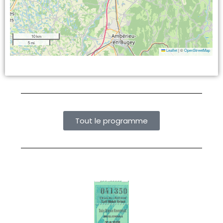
10 km
5 mi
Leaflet
|
©
OpenStreetMap
Tout le programme