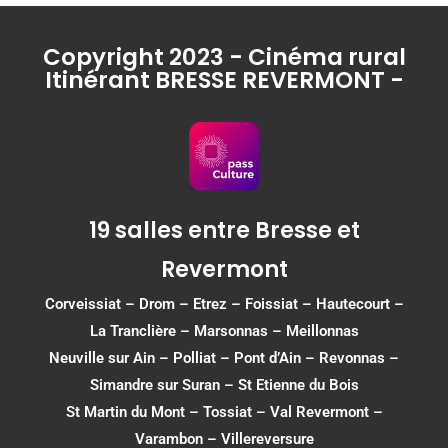
Copyright 2023 - Cinéma rural
Itinérant BRESSE REVERMONT -
19 salles entre Bresse et
Revermont
Corveissiat
–
Drom
–
Etrez
–
Foissiat
–
Hautecourt
–
La Tranclière – Marsonnas –
Meillonnas
Neuville sur Ain
–
Polliat
–
Pont d’Ain
–
Revonnas
–
Simandre sur Suran
–
St Etienne du Bois
St Martin du Mont
–
Tossiat
–
Val Revermont
–
Varambon
–
Villereversure