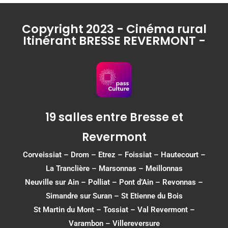
Copyright 2023 - Cinéma rural
Itinérant BRESSE REVERMONT -
19 salles entre Bresse et
Revermont
Corveissiat
–
Drom
–
Etrez
–
Foissiat
–
Hautecourt
–
La Tranclière – Marsonnas –
Meillonnas
Neuville sur Ain
–
Polliat
–
Pont d’Ain
–
Revonnas
–
Simandre sur Suran
–
St Etienne du Bois
St Martin du Mont
–
Tossiat
–
Val Revermont
–
Varambon
–
Villereversure