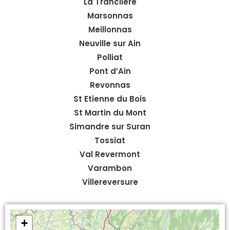
La Tranclière
Marsonnas
Meillonnas
Neuville sur Ain
Polliat
Pont d’Ain
Revonnas
St Etienne du Bois
St Martin du Mont
Simandre sur Suran
Tossiat
Val Revermont
Varambon
Villereversure
+