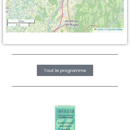
10 km
5 mi
Leaflet
|
©
OpenStreetMap
Tout le programme