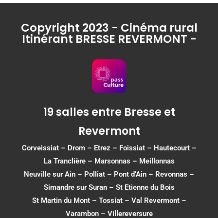
Copyright 2023 - Cinéma rural
Itinérant BRESSE REVERMONT -
19 salles entre Bresse et
Revermont
Corveissiat
–
Drom
–
Etrez
–
Foissiat
–
Hautecourt
–
La Tranclière – Marsonnas –
Meillonnas
Neuville sur Ain
–
Polliat
–
Pont d’Ain
–
Revonnas
–
Simandre sur Suran
–
St Etienne du Bois
St Martin du Mont
–
Tossiat
–
Val Revermont
–
Varambon
–
Villereversure