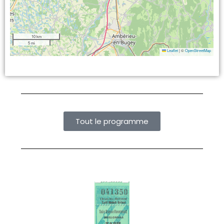
10 km
5 mi
Leaflet
|
©
OpenStreetMap
Tout le programme