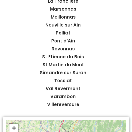
La Tranclière
Marsonnas
Meillonnas
Neuville sur Ain
Polliat
Pont d’Ain
Revonnas
St Etienne du Bois
St Martin du Mont
Simandre sur Suran
Tossiat
Val Revermont
Varambon
Villereversure
+