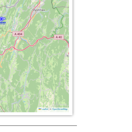
Leaflet
|
©
OpenStreetMap