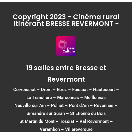
Copyright 2023 - Cinéma rural
Itinérant BRESSE REVERMONT -
19 salles entre Bresse et
Revermont
Corveissiat
–
Drom
–
Etrez
–
Foissiat
–
Hautecourt
–
La Tranclière – Marsonnas –
Meillonnas
Neuville sur Ain
–
Polliat
–
Pont d’Ain
–
Revonnas
–
Simandre sur Suran
–
St Etienne du Bois
St Martin du Mont
–
Tossiat
–
Val Revermont
–
Varambon
–
Villereversure