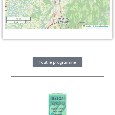
10 km
5 mi
Leaflet
|
©
OpenStreetMap
Tout le programme