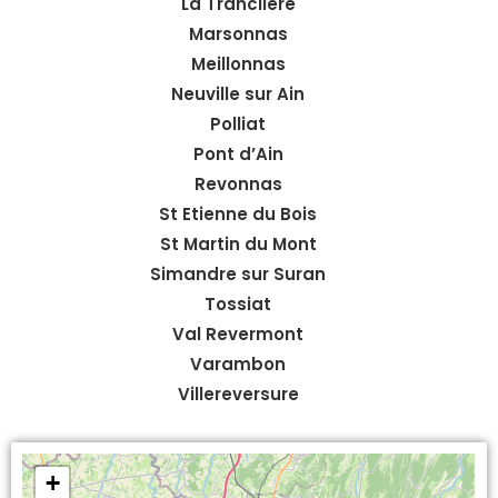
La Tranclière
Marsonnas
Meillonnas
Neuville sur Ain
Polliat
Pont d’Ain
Revonnas
St Etienne du Bois
St Martin du Mont
Simandre sur Suran
Tossiat
Val Revermont
Varambon
Villereversure
+