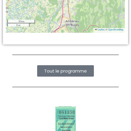
10 km
5 mi
Leaflet
|
©
OpenStreetMap
Tout le programme