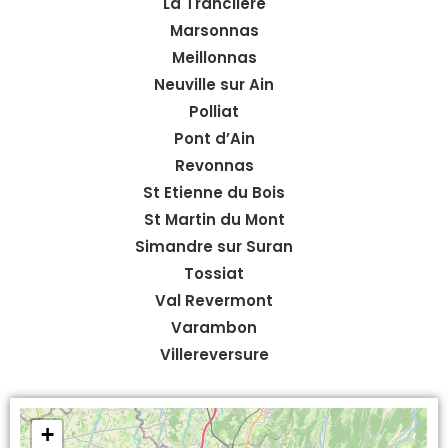
La Tranclière
Marsonnas
Meillonnas
Neuville sur Ain
Polliat
Pont d’Ain
Revonnas
St Etienne du Bois
St Martin du Mont
Simandre sur Suran
Tossiat
Val Revermont
Varambon
Villereversure
+