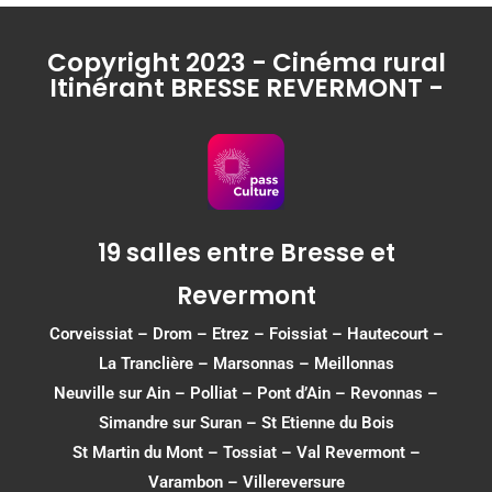
Copyright 2023 - Cinéma rural
Itinérant BRESSE REVERMONT -
19 salles entre Bresse et
Revermont
Corveissiat
–
Drom
–
Etrez
–
Foissiat
–
Hautecourt
–
La Tranclière – Marsonnas –
Meillonnas
Neuville sur Ain
–
Polliat
–
Pont d’Ain
–
Revonnas
–
Simandre sur Suran
–
St Etienne du Bois
St Martin du Mont
–
Tossiat
–
Val Revermont
–
Varambon
–
Villereversure