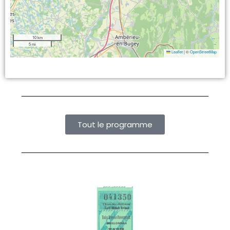
10 km
5 mi
Leaflet
|
©
OpenStreetMap
Tout le programme