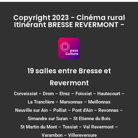
Copyright 2023 - Cinéma rural
Itinérant BRESSE REVERMONT -
19 salles entre Bresse et
Revermont
Corveissiat
–
Drom
–
Etrez
–
Foissiat
–
Hautecourt
–
La Tranclière – Marsonnas –
Meillonnas
Neuville sur Ain
–
Polliat
–
Pont d’Ain
–
Revonnas
–
Simandre sur Suran
–
St Etienne du Bois
St Martin du Mont
–
Tossiat
–
Val Revermont
–
Varambon
–
Villereversure