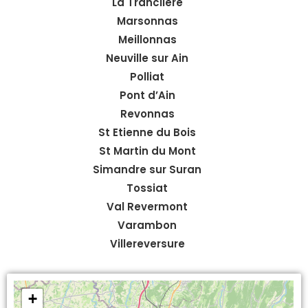
La Tranclière
Marsonnas
Meillonnas
Neuville sur Ain
Polliat
Pont d’Ain
Revonnas
St Etienne du Bois
St Martin du Mont
Simandre sur Suran
Tossiat
Val Revermont
Varambon
Villereversure
+