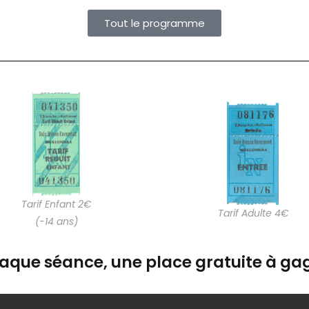
Tout le programme
Tarif Enfant 2€
Tarif Adulte 4€
(-14 ans)
aque séance, une place gratuite à gag