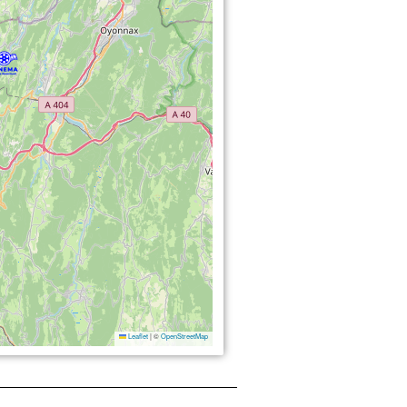
Leaflet
|
©
OpenStreetMap