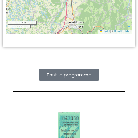
10 km
5 mi
Leaflet
|
©
OpenStreetMap
Tout le programme