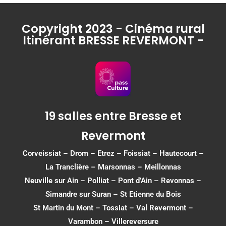
Copyright 2023 - Cinéma rural
Itinérant BRESSE REVERMONT -
19 salles entre Bresse et
Revermont
Corveissiat
–
Drom
–
Etrez
–
Foissiat
–
Hautecourt
–
La Tranclière – Marsonnas –
Meillonnas
Neuville sur Ain
–
Polliat
–
Pont d’Ain
–
Revonnas
–
Simandre sur Suran
–
St Etienne du Bois
St Martin du Mont
–
Tossiat
–
Val Revermont
–
Varambon
–
Villereversure