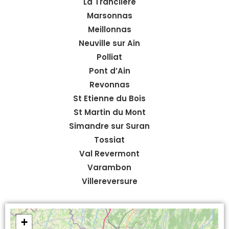
La Tranclière
Marsonnas
Meillonnas
Neuville sur Ain
Polliat
Pont d’Ain
Revonnas
St Etienne du Bois
St Martin du Mont
Simandre sur Suran
Tossiat
Val Revermont
Varambon
Villereversure
+