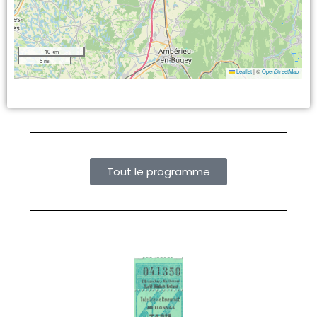
10 km
5 mi
Leaflet
|
©
OpenStreetMap
Tout le programme