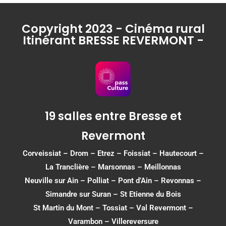
Copyright 2023 - Cinéma rural
Itinérant BRESSE REVERMONT -
19 salles entre Bresse et
Revermont
Corveissiat
–
Drom
–
Etrez
–
Foissiat
–
Hautecourt
–
La Tranclière – Marsonnas –
Meillonnas
Neuville sur Ain
–
Polliat
–
Pont d’Ain
–
Revonnas
–
Simandre sur Suran
–
St Etienne du Bois
St Martin du Mont
–
Tossiat
–
Val Revermont
–
Varambon
–
Villereversure