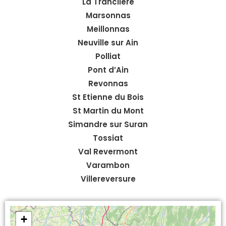
La Tranclière
Marsonnas
Meillonnas
Neuville sur Ain
Polliat
Pont d’Ain
Revonnas
St Etienne du Bois
St Martin du Mont
Simandre sur Suran
Tossiat
Val Revermont
Varambon
Villereversure
+