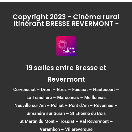
Copyright 2023 - Cinéma rural
Itinérant BRESSE REVERMONT -
19 salles entre Bresse et
Revermont
Corveissiat
–
Drom
–
Etrez
–
Foissiat
–
Hautecourt
–
La Tranclière – Marsonnas –
Meillonnas
Neuville sur Ain
–
Polliat
–
Pont d’Ain
–
Revonnas
–
Simandre sur Suran
–
St Etienne du Bois
St Martin du Mont
–
Tossiat
–
Val Revermont
–
Varambon
–
Villereversure