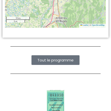
10 km
5 mi
Leaflet
|
©
OpenStreetMap
Tout le programme