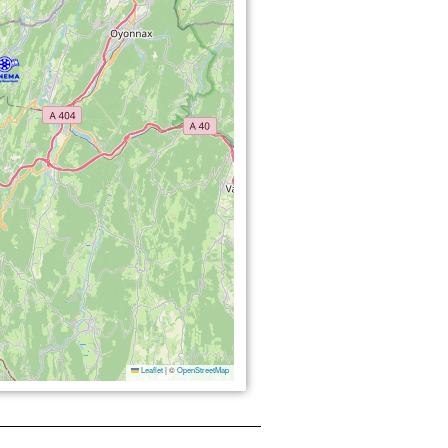
Leaflet
|
©
OpenStreetMap