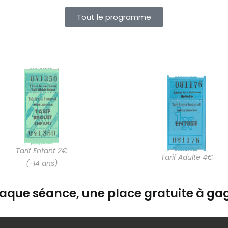
Tout le programme
Tarif Enfant 2€
Tarif Adulte 4€
(-14 ans)
aque séance, une place gratuite à gag