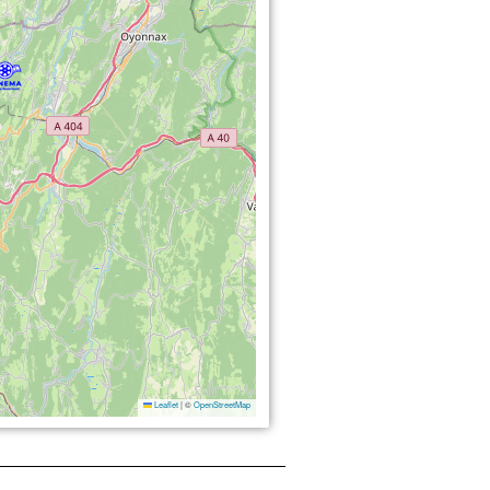
Leaflet
|
©
OpenStreetMap