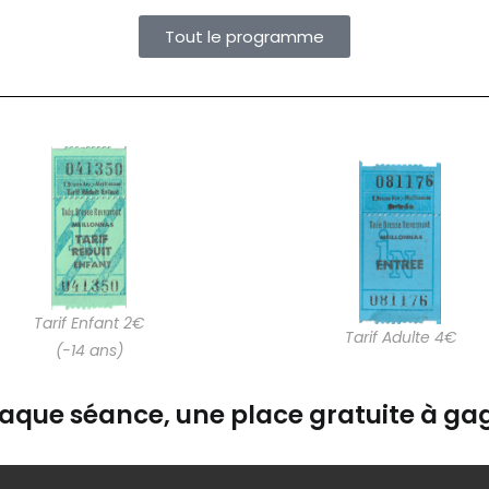
Tout le programme
Tarif Enfant 2€
Tarif Adulte 4€
(-14 ans)
aque séance, une place gratuite à gag