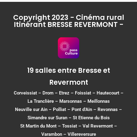
Copyright 2023 - Cinéma rural
Itinérant BRESSE REVERMONT -
19 salles entre Bresse et
Revermont
Corveissiat
–
Drom
–
Etrez
–
Foissiat
–
Hautecourt
–
La Tranclière – Marsonnas –
Meillonnas
Neuville sur Ain
–
Polliat
–
Pont d’Ain
–
Revonnas
–
Simandre sur Suran
–
St Etienne du Bois
St Martin du Mont
–
Tossiat
–
Val Revermont
–
Varambon
–
Villereversure