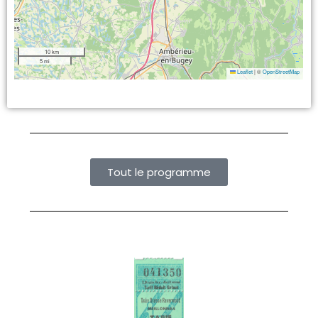
10 km
5 mi
Leaflet
|
©
OpenStreetMap
Tout le programme