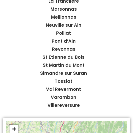
La Tranclière
Marsonnas
Meillonnas
Neuville sur Ain
Polliat
Pont d’Ain
Revonnas
St Etienne du Bois
St Martin du Mont
Simandre sur Suran
Tossiat
Val Revermont
Varambon
Villereversure
+