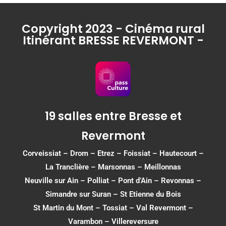
Copyright 2023 - Cinéma rural
Itinérant BRESSE REVERMONT -
19 salles entre Bresse et
Revermont
Corveissiat
–
Drom
–
Etrez
–
Foissiat
–
Hautecourt
–
La Tranclière – Marsonnas –
Meillonnas
Neuville sur Ain
–
Polliat
–
Pont d’Ain
–
Revonnas
–
Simandre sur Suran
–
St Etienne du Bois
St Martin du Mont
–
Tossiat
–
Val Revermont
–
Varambon
–
Villereversure