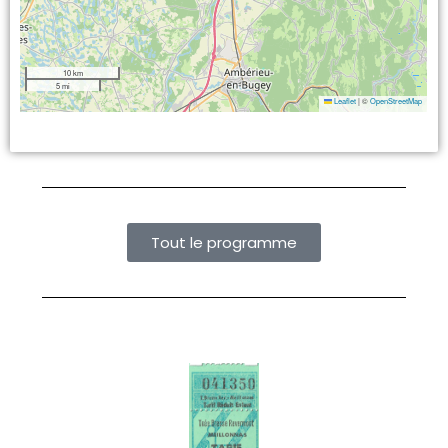
10 km
5 mi
Leaflet
|
©
OpenStreetMap
Tout le programme