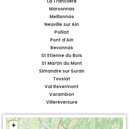
La Tranclière
Marsonnas
Meillonnas
Neuville sur Ain
Polliat
Pont d’Ain
Revonnas
St Etienne du Bois
St Martin du Mont
Simandre sur Suran
Tossiat
Val Revermont
Varambon
Villereversure
+