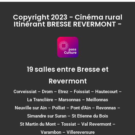
Copyright 2023 - Cinéma rural
Itinérant BRESSE REVERMONT -
19 salles entre Bresse et
Revermont
Corveissiat
–
Drom
–
Etrez
–
Foissiat
–
Hautecourt
–
La Tranclière – Marsonnas –
Meillonnas
Neuville sur Ain
–
Polliat
–
Pont d’Ain
–
Revonnas
–
Simandre sur Suran
–
St Etienne du Bois
St Martin du Mont
–
Tossiat
–
Val Revermont
–
Varambon
–
Villereversure