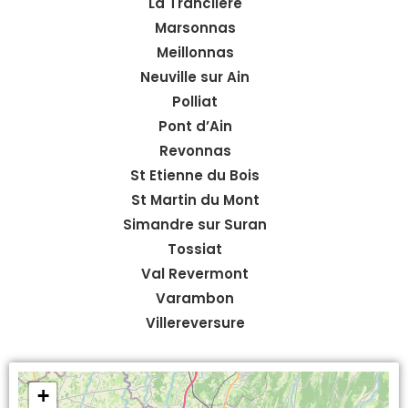
La Tranclière
Marsonnas
Meillonnas
Neuville sur Ain
Polliat
Pont d’Ain
Revonnas
St Etienne du Bois
St Martin du Mont
Simandre sur Suran
Tossiat
Val Revermont
Varambon
Villereversure
+