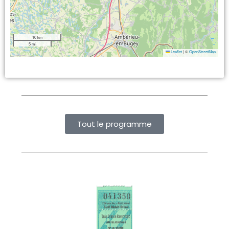
10 km
5 mi
Leaflet
|
©
OpenStreetMap
Tout le programme