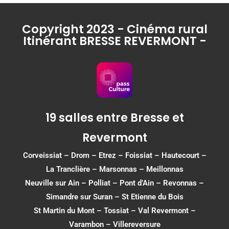
Copyright 2023 - Cinéma rural
Itinérant BRESSE REVERMONT -
19 salles entre Bresse et
Revermont
Corveissiat
–
Drom
–
Etrez
–
Foissiat
–
Hautecourt
–
La Tranclière – Marsonnas –
Meillonnas
Neuville sur Ain
–
Polliat
–
Pont d’Ain
–
Revonnas
–
Simandre sur Suran
–
St Etienne du Bois
St Martin du Mont
–
Tossiat
–
Val Revermont
–
Varambon
–
Villereversure