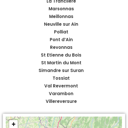
La Tranclière
Marsonnas
Meillonnas
Neuville sur Ain
Polliat
Pont d’Ain
Revonnas
St Etienne du Bois
St Martin du Mont
Simandre sur Suran
Tossiat
Val Revermont
Varambon
Villereversure
+