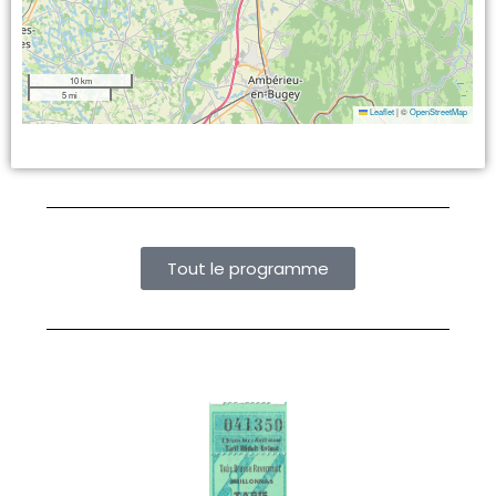
10 km
5 mi
Leaflet
|
©
OpenStreetMap
Tout le programme