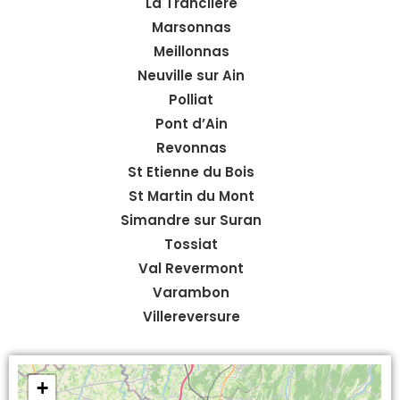
La Tranclière
Marsonnas
Meillonnas
Neuville sur Ain
Polliat
Pont d’Ain
Revonnas
St Etienne du Bois
St Martin du Mont
Simandre sur Suran
Tossiat
Val Revermont
Varambon
Villereversure
+