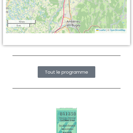
10 km
5 mi
Leaflet
|
©
OpenStreetMap
Tout le programme