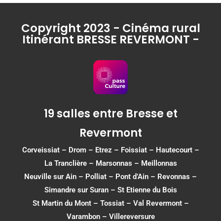
Copyright 2023 - Cinéma rural
Itinérant BRESSE REVERMONT -
19 salles entre Bresse et
Revermont
Corveissiat
–
Drom
–
Etrez
–
Foissiat
–
Hautecourt
–
La Tranclière – Marsonnas –
Meillonnas
Neuville sur Ain
–
Polliat
–
Pont d’Ain
–
Revonnas
–
Simandre sur Suran
–
St Etienne du Bois
St Martin du Mont
–
Tossiat
–
Val Revermont
–
Varambon
–
Villereversure