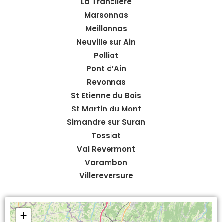
La Tranclière
Marsonnas
Meillonnas
Neuville sur Ain
Polliat
Pont d’Ain
Revonnas
St Etienne du Bois
St Martin du Mont
Simandre sur Suran
Tossiat
Val Revermont
Varambon
Villereversure
+