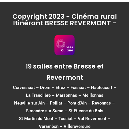
Copyright 2023 - Cinéma rural
Itinérant BRESSE REVERMONT -
19 salles entre Bresse et
Revermont
Corveissiat
–
Drom
–
Etrez
–
Foissiat
–
Hautecourt
–
La Tranclière – Marsonnas –
Meillonnas
Neuville sur Ain
–
Polliat
–
Pont d’Ain
–
Revonnas
–
Simandre sur Suran
–
St Etienne du Bois
St Martin du Mont
–
Tossiat
–
Val Revermont
–
Varambon
–
Villereversure