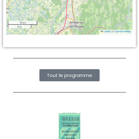
10 km
5 mi
Leaflet
|
©
OpenStreetMap
Tout le programme