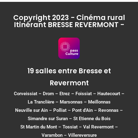
Copyright 2023 - Cinéma rural
Itinérant BRESSE REVERMONT -
19 salles entre Bresse et
Revermont
Corveissiat
–
Drom
–
Etrez
–
Foissiat
–
Hautecourt
–
La Tranclière – Marsonnas –
Meillonnas
Neuville sur Ain
–
Polliat
–
Pont d’Ain
–
Revonnas
–
Simandre sur Suran
–
St Etienne du Bois
St Martin du Mont
–
Tossiat
–
Val Revermont
–
Varambon
–
Villereversure