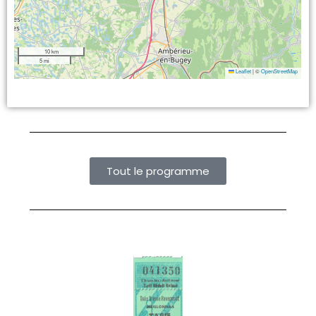
10 km
5 mi
Leaflet
|
©
OpenStreetMap
Tout le programme