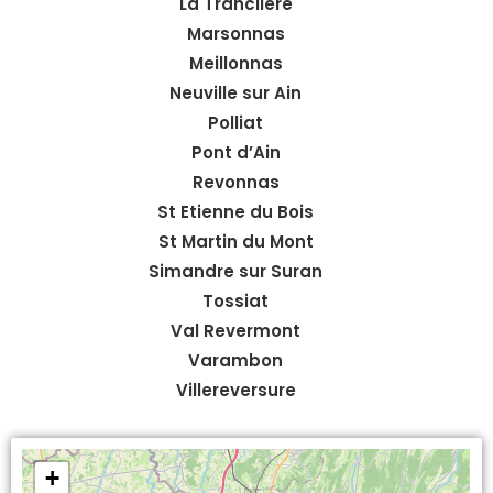
La Tranclière
Marsonnas
Meillonnas
Neuville sur Ain
Polliat
Pont d’Ain
Revonnas
St Etienne du Bois
St Martin du Mont
Simandre sur Suran
Tossiat
Val Revermont
Varambon
Villereversure
+