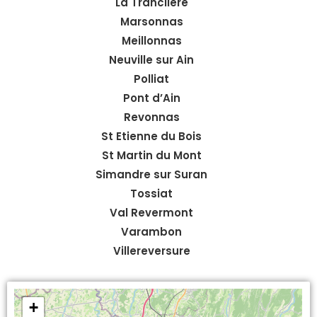
La Tranclière
Marsonnas
Meillonnas
Neuville sur Ain
Polliat
Pont d’Ain
Revonnas
St Etienne du Bois
St Martin du Mont
Simandre sur Suran
Tossiat
Val Revermont
Varambon
Villereversure
+