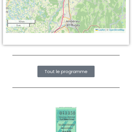
10 km
5 mi
Leaflet
|
©
OpenStreetMap
Tout le programme