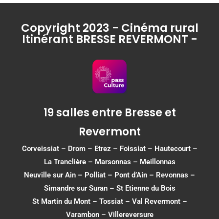
Copyright 2023 - Cinéma rural
Itinérant BRESSE REVERMONT -
19 salles entre Bresse et
Revermont
Corveissiat
–
Drom
–
Etrez
–
Foissiat
–
Hautecourt
–
La Tranclière – Marsonnas –
Meillonnas
Neuville sur Ain
–
Polliat
–
Pont d’Ain
–
Revonnas
–
Simandre sur Suran
–
St Etienne du Bois
St Martin du Mont
–
Tossiat
–
Val Revermont
–
Varambon
–
Villereversure