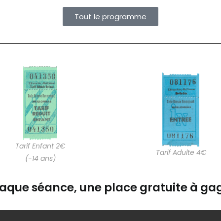
Tout le programme
Tarif Enfant 2€
Tarif Adulte 4€
(-14 ans)
aque séance, une place gratuite à gag