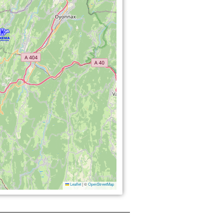
Leaflet
|
©
OpenStreetMap