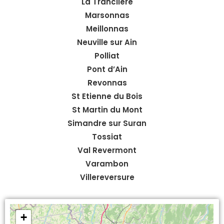
La Tranclière
Marsonnas
Meillonnas
Neuville sur Ain
Polliat
Pont d’Ain
Revonnas
St Etienne du Bois
St Martin du Mont
Simandre sur Suran
Tossiat
Val Revermont
Varambon
Villereversure
+