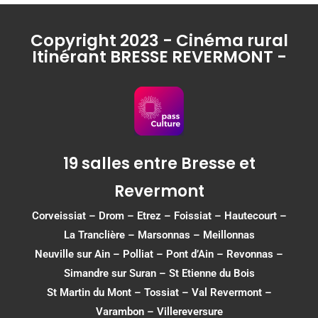
Copyright 2023 - Cinéma rural
Itinérant BRESSE REVERMONT -
19 salles entre Bresse et
Revermont
Corveissiat
–
Drom
–
Etrez
–
Foissiat
–
Hautecourt
–
La Tranclière – Marsonnas –
Meillonnas
Neuville sur Ain
–
Polliat
–
Pont d’Ain
–
Revonnas
–
Simandre sur Suran
–
St Etienne du Bois
St Martin du Mont
–
Tossiat
–
Val Revermont
–
Varambon
–
Villereversure