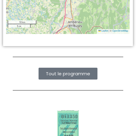
10 km
5 mi
Leaflet
|
©
OpenStreetMap
Tout le programme