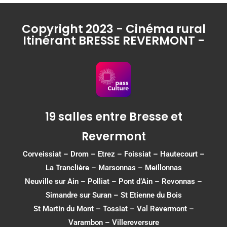
Copyright 2023 - Cinéma rural
Itinérant BRESSE REVERMONT -
19 salles entre Bresse et
Revermont
Corveissiat
–
Drom
–
Etrez
–
Foissiat
–
Hautecourt
–
La Tranclière – Marsonnas –
Meillonnas
Neuville sur Ain
–
Polliat
–
Pont d’Ain
–
Revonnas
–
Simandre sur Suran
–
St Etienne du Bois
St Martin du Mont
–
Tossiat
–
Val Revermont
–
Varambon
–
Villereversure