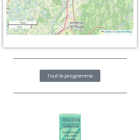
10 km
5 mi
Leaflet
|
©
OpenStreetMap
Tout le programme