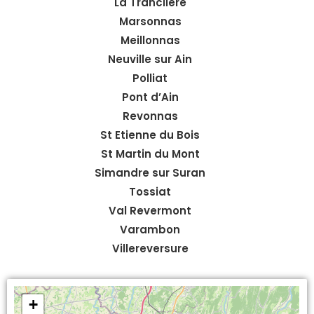
La Tranclière
Marsonnas
Meillonnas
Neuville sur Ain
Polliat
Pont d’Ain
Revonnas
St Etienne du Bois
St Martin du Mont
Simandre sur Suran
Tossiat
Val Revermont
Varambon
Villereversure
+