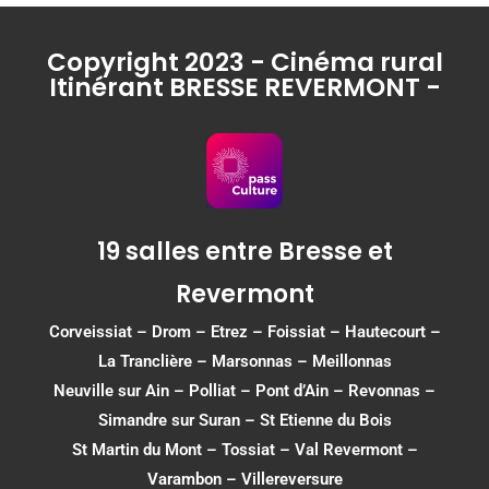
Copyright 2023 - Cinéma rural
Itinérant BRESSE REVERMONT -
19 salles entre Bresse et
Revermont
Corveissiat
–
Drom
–
Etrez
–
Foissiat
–
Hautecourt
–
La Tranclière – Marsonnas –
Meillonnas
Neuville sur Ain
–
Polliat
–
Pont d’Ain
–
Revonnas
–
Simandre sur Suran
–
St Etienne du Bois
St Martin du Mont
–
Tossiat
–
Val Revermont
–
Varambon
–
Villereversure