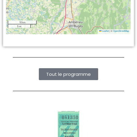
10 km
5 mi
Leaflet
|
©
OpenStreetMap
Tout le programme