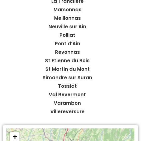
La Tranclière
Marsonnas
Meillonnas
Neuville sur Ain
Polliat
Pont d’Ain
Revonnas
St Etienne du Bois
St Martin du Mont
Simandre sur Suran
Tossiat
Val Revermont
Varambon
Villereversure
+