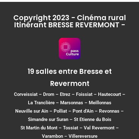
Copyright 2023 - Cinéma rural
Itinérant BRESSE REVERMONT -
19 salles entre Bresse et
Revermont
Corveissiat
–
Drom
–
Etrez
–
Foissiat
–
Hautecourt
–
La Tranclière – Marsonnas –
Meillonnas
Neuville sur Ain
–
Polliat
–
Pont d’Ain
–
Revonnas
–
Simandre sur Suran
–
St Etienne du Bois
St Martin du Mont
–
Tossiat
–
Val Revermont
–
Varambon
–
Villereversure