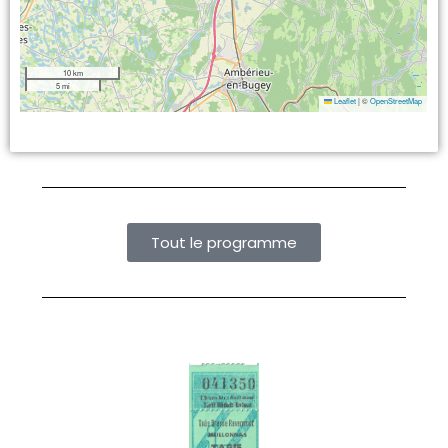
10 km
5 mi
Leaflet
|
©
OpenStreetMap
Tout le programme