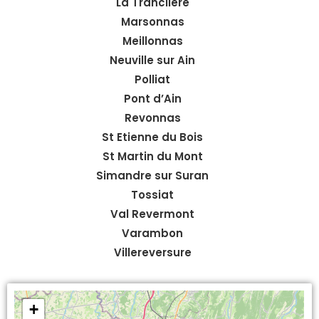
La Tranclière
Marsonnas
Meillonnas
Neuville sur Ain
Polliat
Pont d’Ain
Revonnas
St Etienne du Bois
St Martin du Mont
Simandre sur Suran
Tossiat
Val Revermont
Varambon
Villereversure
+