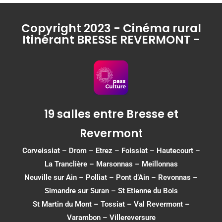
Copyright 2023 - Cinéma rural
Itinérant BRESSE REVERMONT -
19 salles entre Bresse et
Revermont
Corveissiat
–
Drom
–
Etrez
–
Foissiat
–
Hautecourt
–
La Tranclière – Marsonnas –
Meillonnas
Neuville sur Ain
–
Polliat
–
Pont d’Ain
–
Revonnas
–
Simandre sur Suran
–
St Etienne du Bois
St Martin du Mont
–
Tossiat
–
Val Revermont
–
Varambon
–
Villereversure