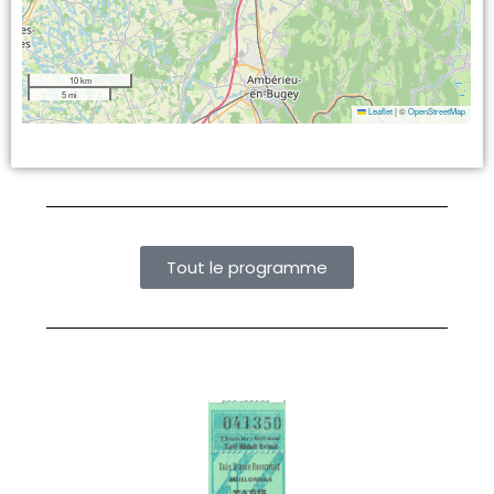
10 km
5 mi
Leaflet
|
©
OpenStreetMap
Tout le programme