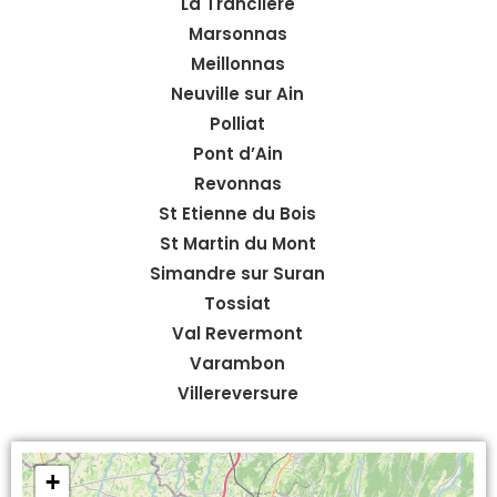
La Tranclière
Marsonnas
Meillonnas
Neuville sur Ain
Polliat
Pont d’Ain
Revonnas
St Etienne du Bois
St Martin du Mont
Simandre sur Suran
Tossiat
Val Revermont
Varambon
Villereversure
+