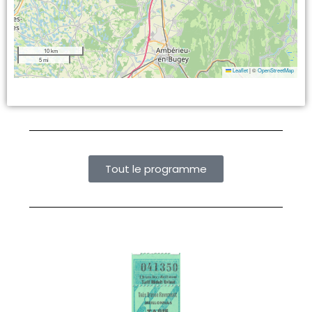
10 km
5 mi
Leaflet
|
©
OpenStreetMap
Tout le programme