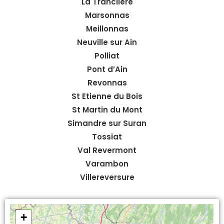
La Tranclière
Marsonnas
Meillonnas
Neuville sur Ain
Polliat
Pont d’Ain
Revonnas
St Etienne du Bois
St Martin du Mont
Simandre sur Suran
Tossiat
Val Revermont
Varambon
Villereversure
+