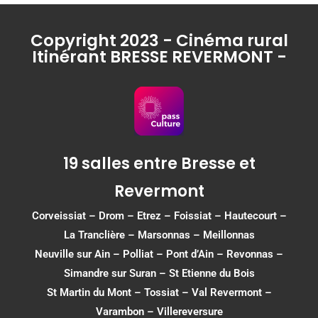
Copyright 2023 - Cinéma rural
Itinérant BRESSE REVERMONT -
19 salles entre Bresse et
Revermont
Corveissiat
–
Drom
–
Etrez
–
Foissiat
–
Hautecourt
–
La Tranclière – Marsonnas –
Meillonnas
Neuville sur Ain
–
Polliat
–
Pont d’Ain
–
Revonnas
–
Simandre sur Suran
–
St Etienne du Bois
St Martin du Mont
–
Tossiat
–
Val Revermont
–
Varambon
–
Villereversure