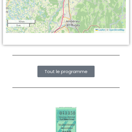
10 km
5 mi
Leaflet
|
©
OpenStreetMap
Tout le programme