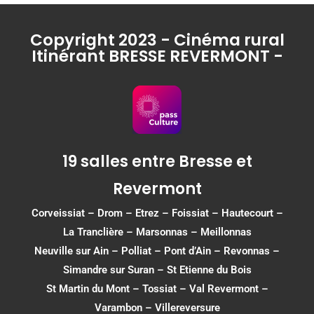
Copyright 2023 - Cinéma rural
Itinérant BRESSE REVERMONT -
19 salles entre Bresse et
Revermont
Corveissiat
–
Drom
–
Etrez
–
Foissiat
–
Hautecourt
–
La Tranclière – Marsonnas –
Meillonnas
Neuville sur Ain
–
Polliat
–
Pont d’Ain
–
Revonnas
–
Simandre sur Suran
–
St Etienne du Bois
St Martin du Mont
–
Tossiat
–
Val Revermont
–
Varambon
–
Villereversure