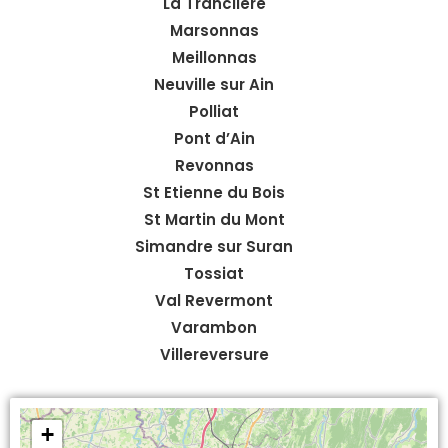
La Tranclière
Marsonnas
Meillonnas
Neuville sur Ain
Polliat
Pont d’Ain
Revonnas
St Etienne du Bois
St Martin du Mont
Simandre sur Suran
Tossiat
Val Revermont
Varambon
Villereversure
+