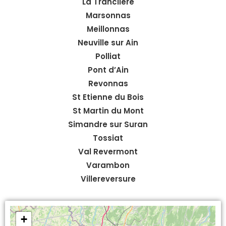
La Tranclière
Marsonnas
Meillonnas
Neuville sur Ain
Polliat
Pont d’Ain
Revonnas
St Etienne du Bois
St Martin du Mont
Simandre sur Suran
Tossiat
Val Revermont
Varambon
Villereversure
+