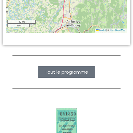
10 km
5 mi
Leaflet
|
©
OpenStreetMap
Tout le programme