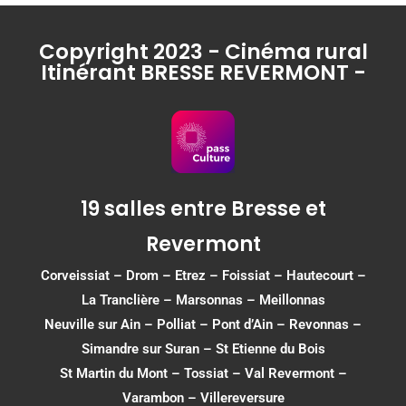
Copyright 2023 - Cinéma rural
Itinérant BRESSE REVERMONT -
19 salles entre Bresse et
Revermont
Corveissiat
–
Drom
–
Etrez
–
Foissiat
–
Hautecourt
–
La Tranclière – Marsonnas –
Meillonnas
Neuville sur Ain
–
Polliat
–
Pont d’Ain
–
Revonnas
–
Simandre sur Suran
–
St Etienne du Bois
St Martin du Mont
–
Tossiat
–
Val Revermont
–
Varambon
–
Villereversure