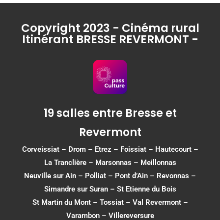
Copyright 2023 - Cinéma rural
Itinérant BRESSE REVERMONT -
19 salles entre Bresse et
Revermont
Corveissiat
–
Drom
–
Etrez
–
Foissiat
–
Hautecourt
–
La Tranclière – Marsonnas –
Meillonnas
Neuville sur Ain
–
Polliat
–
Pont d’Ain
–
Revonnas
–
Simandre sur Suran
–
St Etienne du Bois
St Martin du Mont
–
Tossiat
–
Val Revermont
–
Varambon
–
Villereversure