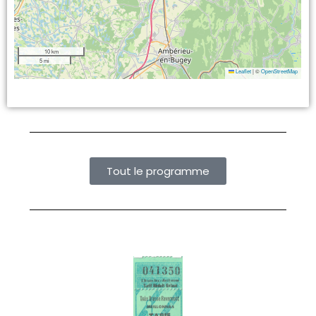
10 km
5 mi
Leaflet
|
©
OpenStreetMap
Tout le programme