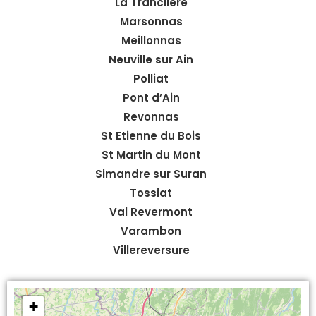
La Tranclière
Marsonnas
Meillonnas
Neuville sur Ain
Polliat
Pont d’Ain
Revonnas
St Etienne du Bois
St Martin du Mont
Simandre sur Suran
Tossiat
Val Revermont
Varambon
Villereversure
+