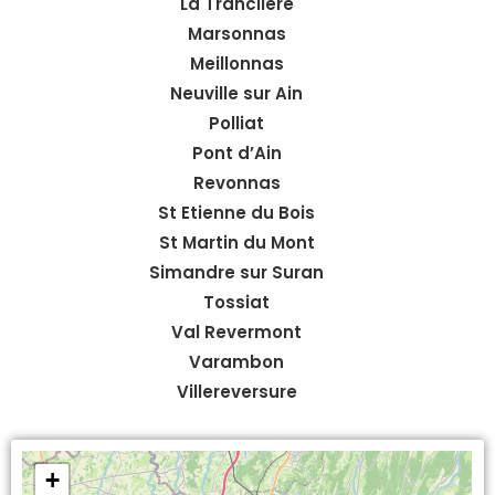
La Tranclière
Marsonnas
Meillonnas
Neuville sur Ain
Polliat
Pont d’Ain
Revonnas
St Etienne du Bois
St Martin du Mont
Simandre sur Suran
Tossiat
Val Revermont
Varambon
Villereversure
+