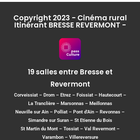
Copyright 2023 - Cinéma rural
Itinérant BRESSE REVERMONT -
19 salles entre Bresse et
Revermont
Corveissiat
–
Drom
–
Etrez
–
Foissiat
–
Hautecourt
–
La Tranclière – Marsonnas –
Meillonnas
Neuville sur Ain
–
Polliat
–
Pont d’Ain
–
Revonnas
–
Simandre sur Suran
–
St Etienne du Bois
St Martin du Mont
–
Tossiat
–
Val Revermont
–
Varambon
–
Villereversure