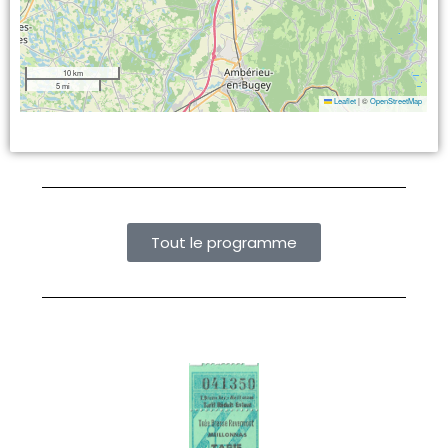
10 km
5 mi
Leaflet
|
©
OpenStreetMap
Tout le programme