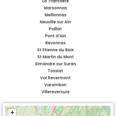
La Tranclière
Marsonnas
Meillonnas
Neuville sur Ain
Polliat
Pont d’Ain
Revonnas
St Etienne du Bois
St Martin du Mont
Simandre sur Suran
Tossiat
Val Revermont
Varambon
Villereversure
+