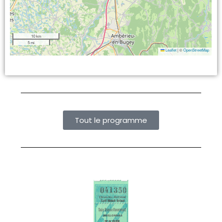
10 km
5 mi
Leaflet
|
©
OpenStreetMap
Tout le programme