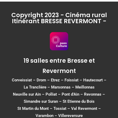
Copyright 2023 - Cinéma rural
Itinérant BRESSE REVERMONT -
19 salles entre Bresse et
Revermont
Corveissiat
–
Drom
–
Etrez
–
Foissiat
–
Hautecourt
–
La Tranclière – Marsonnas –
Meillonnas
Neuville sur Ain
–
Polliat
–
Pont d’Ain
–
Revonnas
–
Simandre sur Suran
–
St Etienne du Bois
St Martin du Mont
–
Tossiat
–
Val Revermont
–
Varambon
–
Villereversure