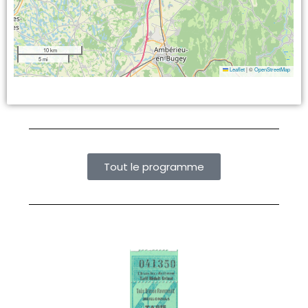
10 km
5 mi
Leaflet
|
©
OpenStreetMap
Tout le programme