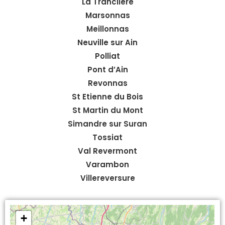
La Tranclière
Marsonnas
Meillonnas
Neuville sur Ain
Polliat
Pont d’Ain
Revonnas
St Etienne du Bois
St Martin du Mont
Simandre sur Suran
Tossiat
Val Revermont
Varambon
Villereversure
+