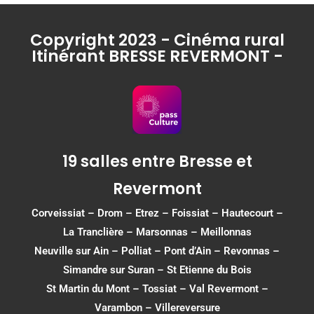
Copyright 2023 - Cinéma rural
Itinérant BRESSE REVERMONT -
19 salles entre Bresse et
Revermont
Corveissiat
–
Drom
–
Etrez
–
Foissiat
–
Hautecourt
–
La Tranclière – Marsonnas –
Meillonnas
Neuville sur Ain
–
Polliat
–
Pont d’Ain
–
Revonnas
–
Simandre sur Suran
–
St Etienne du Bois
St Martin du Mont
–
Tossiat
–
Val Revermont
–
Varambon
–
Villereversure