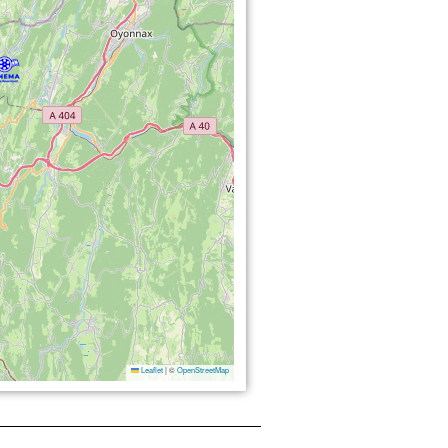
Leaflet
|
©
OpenStreetMap