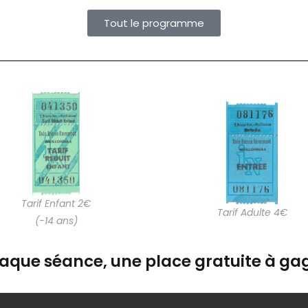
Tout le programme
Tarif Enfant 2€
Tarif Adulte 4€
(-14 ans)
aque séance, une place gratuite à gag