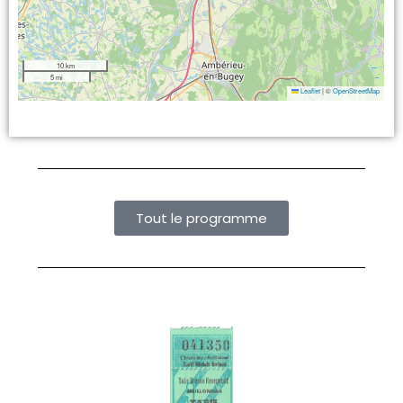
10 km
5 mi
Leaflet
|
©
OpenStreetMap
Tout le programme