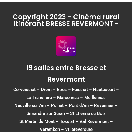
Copyright 2023 - Cinéma rural
Itinérant BRESSE REVERMONT -
19 salles entre Bresse et
Revermont
Corveissiat
–
Drom
–
Etrez
–
Foissiat
–
Hautecourt
–
La Tranclière – Marsonnas –
Meillonnas
Neuville sur Ain
–
Polliat
–
Pont d’Ain
–
Revonnas
–
Simandre sur Suran
–
St Etienne du Bois
St Martin du Mont
–
Tossiat
–
Val Revermont
–
Varambon
–
Villereversure