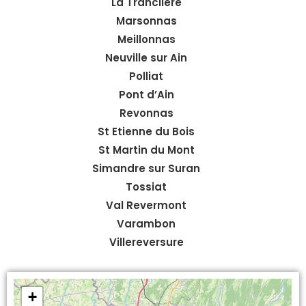
La Tranclière
Marsonnas
Meillonnas
Neuville sur Ain
Polliat
Pont d’Ain
Revonnas
St Etienne du Bois
St Martin du Mont
Simandre sur Suran
Tossiat
Val Revermont
Varambon
Villereversure
+