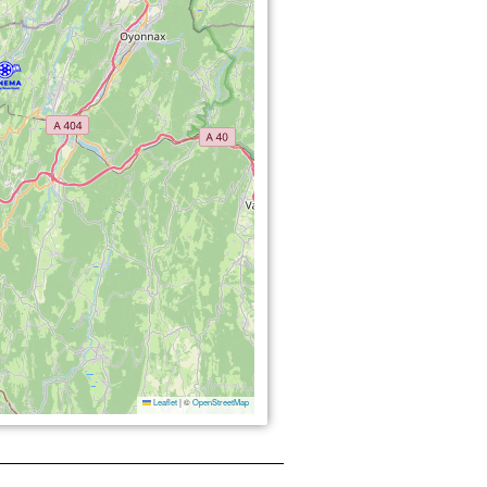
Leaflet
|
©
OpenStreetMap