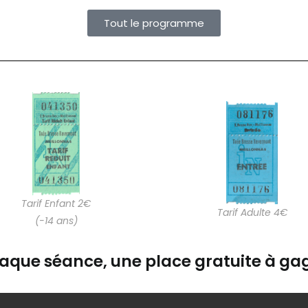
Tout le programme
Tarif Enfant 2€
Tarif Adulte 4€
(-14 ans)
aque séance, une place gratuite à gag